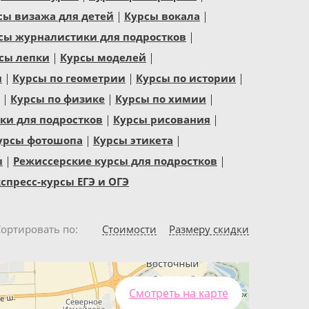
сы визажа для детей
Курсы вокала
сы журналистики для подростков
сы лепки
Курсы моделей
и
Курсы по геометрии
Курсы по истории
Курсы по физике
Курсы по химии
и для подростков
Курсы рисования
урсы фотошопа
Курсы этикета
ы
Режиссерские курсы для подростков
спресс-курсы ЕГЭ и ОГЭ
Сортировать по
Стоимости
Размеру скидки
Смотреть на карте