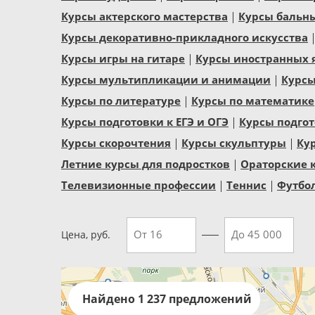
Курсы актерского мастерства
Курсы бальн
Курсы декоративно-прикладного искусства
Курсы игры на гитаре
Курсы иностранных 
Курсы мультипликации и анимации
Курсы
Курсы по литературе
Курсы по математике
Курсы подготовки к ЕГЭ и ОГЭ
Курсы подгот
Курсы скорочтения
Курсы скульптуры
Ку
Летние курсы для подростков
Ораторские 
Телевизионные профессии
Теннис
Футбо
Цена, руб.
Найдено 1 237 предложений