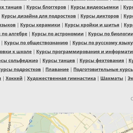
ых танцев
Курсы блоггеров
Курсы видеосьемки
Кур
Курсы дизайна для подростков
Курсы дикторов
Кур
языков
Курсы керамики
Курсы кройки и шитья
Кур
 по алгебре
Курсы по астрономии
Курсы по биологи
Курсы по обществознанию
Курсы по русскому языку
овки к школе
Курсы программирования и информатик
рсы сольфеджио
Курсы танцев
Курсы фехтования
К
курсы подростков
Плавание
Подготовительные курс
л
Хоккей
Художественная гимнастика
Шахматы
Эк