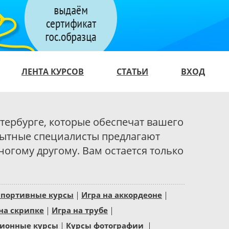
ЛЕНТА КУРСОВ
СТАТЬИ
ВХОД
етербурге, которые обеспечат вашего
ытные специалисты предлагают
огому другому. Вам остается только
спортивные курсы
Игра на аккордеоне
на скрипке
Игра на трубе
ионные курсы
Курсы фотографии